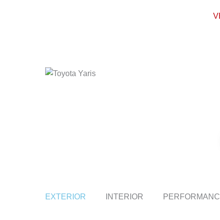
Ir
V
al
contenido
EXTERIOR
INTERIOR
PERFORMANC