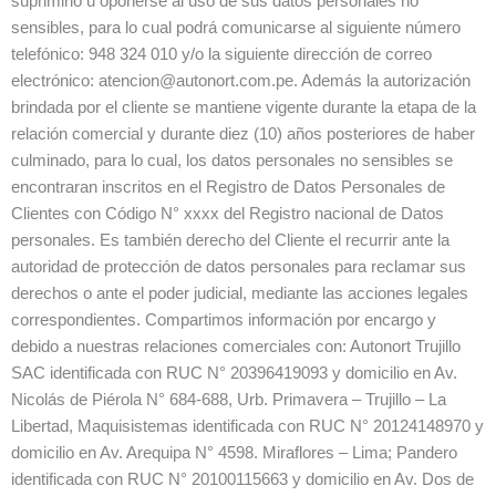
suprimirlo u oponerse al uso de sus datos personales no
sensibles, para lo cual podrá comunicarse al siguiente número
telefónico: 948 324 010 y/o la siguiente dirección de correo
electrónico: atencion@autonort.com.pe. Además la autorización
brindada por el cliente se mantiene vigente durante la etapa de la
relación comercial y durante diez (10) años posteriores de haber
culminado, para lo cual, los datos personales no sensibles se
encontraran inscritos en el Registro de Datos Personales de
Clientes con Código N° xxxx del Registro nacional de Datos
personales. Es también derecho del Cliente el recurrir ante la
autoridad de protección de datos personales para reclamar sus
derechos o ante el poder judicial, mediante las acciones legales
correspondientes. Compartimos información por encargo y
debido a nuestras relaciones comerciales con: Autonort Trujillo
SAC identificada con RUC N° 20396419093 y domicilio en Av.
Nicolás de Piérola N° 684-688, Urb. Primavera – Trujillo – La
Libertad, Maquisistemas identificada con RUC N° 20124148970 y
domicilio en Av. Arequipa N° 4598. Miraflores – Lima; Pandero
identificada con RUC N° 20100115663 y domicilio en Av. Dos de