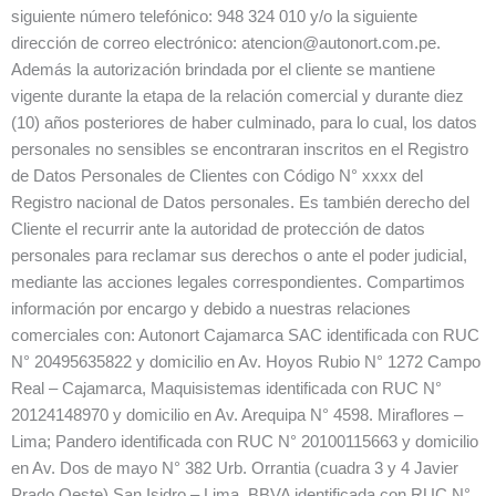
siguiente número telefónico: 948 324 010 y/o la siguiente
dirección de correo electrónico: atencion@autonort.com.pe.
Además la autorización brindada por el cliente se mantiene
vigente durante la etapa de la relación comercial y durante diez
(10) años posteriores de haber culminado, para lo cual, los datos
personales no sensibles se encontraran inscritos en el Registro
de Datos Personales de Clientes con Código N° xxxx del
Registro nacional de Datos personales. Es también derecho del
Cliente el recurrir ante la autoridad de protección de datos
personales para reclamar sus derechos o ante el poder judicial,
mediante las acciones legales correspondientes. Compartimos
información por encargo y debido a nuestras relaciones
comerciales con: Autonort Cajamarca SAC identificada con RUC
N° 20495635822 y domicilio en Av. Hoyos Rubio N° 1272 Campo
Real – Cajamarca, Maquisistemas identificada con RUC N°
20124148970 y domicilio en Av. Arequipa N° 4598. Miraflores –
Lima; Pandero identificada con RUC N° 20100115663 y domicilio
en Av. Dos de mayo N° 382 Urb. Orrantia (cuadra 3 y 4 Javier
Prado Oeste) San Isidro – Lima, BBVA identificada con RUC N°