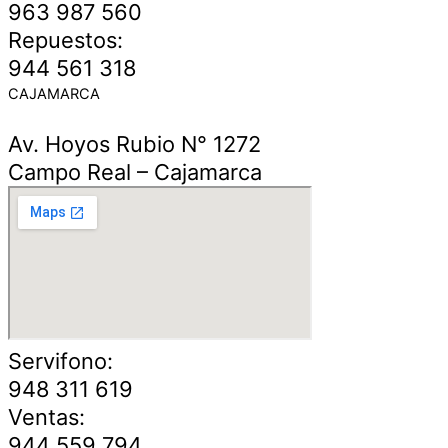
963 987 560
Repuestos:
944 561 318
CAJAMARCA
Av. Hoyos Rubio N° 1272
Campo Real – Cajamarca
Servifono:
948 311 619
Ventas:
944 559 794