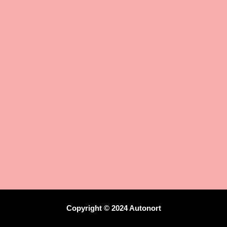
k
a
m
Copyright © 2024 Autonort