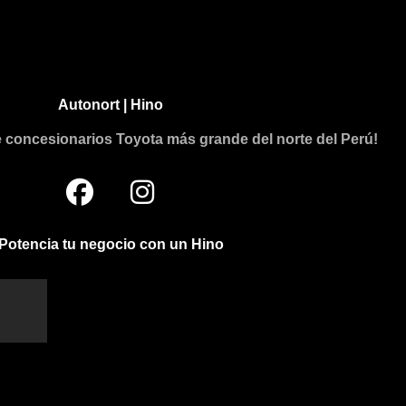
Autonort | Hino
e concesionarios Toyota más grande del norte del Perú!
F
I
a
n
c
s
Potencia tu negocio con un Hino
e
t
b
a
o
g
o
r
k
a
m