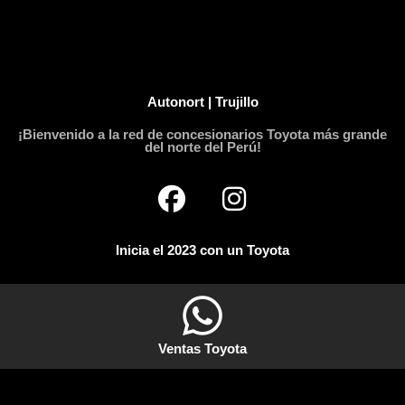
Autonort | Trujillo
¡Bienvenido a la red de concesionarios Toyota más grande
del norte del Perú!
F
I
a
n
c
s
Inicia el 2023 con un Toyota
e
t
b
a
o
g
o
r
Ventas Toyota
k
a
m