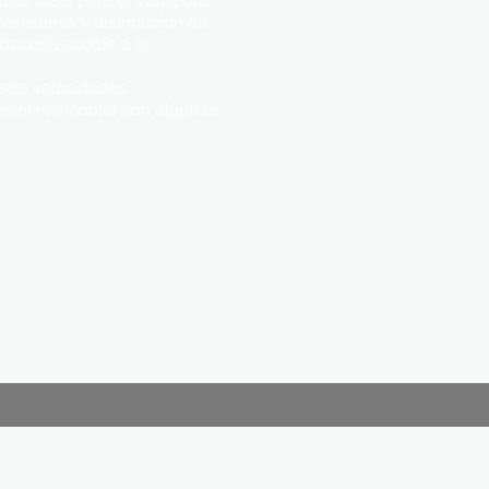
sto ideal para el transporte
imensiones y distribución de
rrocería acorde a la
seis velocidades
iesel intercooler son algunas