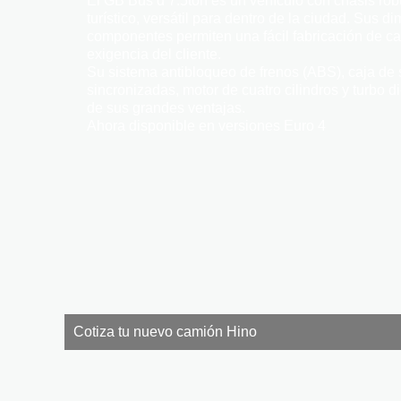
El GB Bus d 7.5ton es un vehículo con chasis robu
turístico, versátil para dentro de la ciudad. Sus d
componentes permiten una fácil fabricación de ca
exigencia del cliente.
Su sistema antibloqueo de frenos (ABS), caja de 
sincronizadas, motor de cuatro cilindros y turbo d
de sus grandes ventajas.
Ahora disponible en versiones Euro 4
Cotiza tu nuevo camión Hino